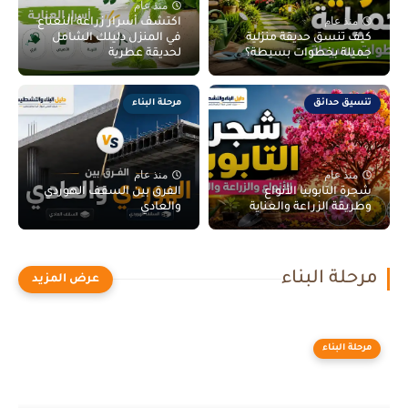
منذ عام
منذ عام
اكتشف أسرار زراعة النعناع
كيف تنسق حديقة منزلية
في المنزل دليلك الشامل
جميلة بخطوات بسيطة؟
لحديقة عطرية
تنسيق حدائق
مرحلة البناء
منذ عام
منذ عام
شجرة التابوبيا الأنواع
الفرق بين السقف الهوردي
وطريقة الزراعة والعناية
والعادي
مرحلة البناء
مرحلة البناء