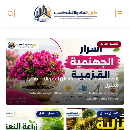
تنسيق حدائق
منذ عام
الجهنمية القزمية طريقة الزراعة والعناية في
المنزل
.tm-dwarf-bougainvillea-article{ direction:rtl; text-align:right; font-
family:Cairo, Tahoma,...
تنسيق حدائق
تنسيق حدائق