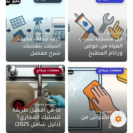
منذ بضع سنوات
منذ بضع سنوات
حل مشكلة تسرب
كيف تنظف مكيف
المياه من حوض
اسبلت بنفسك:
ورخام المطبخ
شرح مفصل
معقمات وروائح
معقمات وروائح
منذ بضع سنوات
ما هي أفضل طريقة
منذ بضع سنوات
إزالة الخدوش من
لتسليك المجاري؟
الزجاج
(دليل شامل 2025)