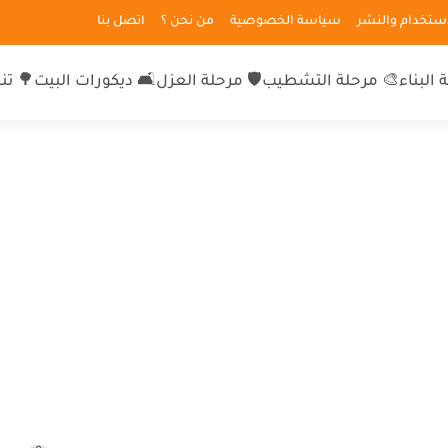
لاستخدام والنشر
سياسة الخصوصية
من نحن ؟
اتصل بنا
 البناء
🎨 مرحلة التشطيب
🛡 مرحلة العزل
🛋 ديكورات البيت
🌳 تن