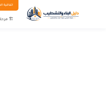
اتفاقية ا
🏗 مرحلة