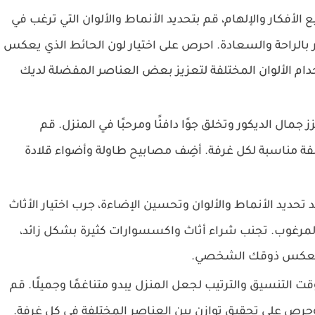
الأفكار والإلهام، قم بتحديد الأنماط والألوان التي ترغب في
 بالراحة والسعادة. احرص على اختيار لون الحائط الذي يعكس
م الألوان المختلفة لتعزيز بعض العناصر المفضلة لديك
جمال الديكور وتخلق جوًا دافئًا ومرحبًا في المنزل. قم
ة مناسبة لكل غرفة. أضِف مصابيح طاولة وأضواء قلادة
تحديد الأنماط والألوان وتحسين الإضاءة، جرب اختيار الأثاث
المرغوب. تجنب شراء أثاث واكسسوارات كثيرة بشكل زائد،
لتي تعكس ذوقك الشخصي.
ت التنسيق والترتيب لجعل المنزل يبدو متناغمًا وجميلًا. قم
رص على تحقيق توازن بين العناصر المختلفة في كل غرفة.