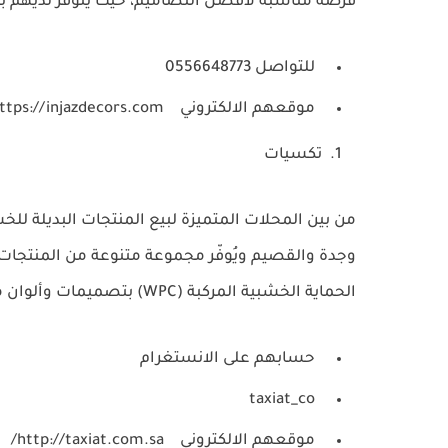
فرصة مناسبة لأفضل التصاميم، حيث يتوفر لديهم ب
للتواصل 0556648773
موقعهم الالكتروني
https://injazdecors.com/
تكسيات
من بين المحلات المتميزة لبيع المنتجات البديلة ل
وجدة والقصيم ويُوفّر مجموعة متنوعة من المنتجات
الحماية الخشبية المركبة (WPC) بتصميمات وألوان متنوعة، ومجموعة واسعة من الخيارات.
حسابهم على الانستغرام
taxiat_co
موقعهم الالكتروني
http://taxiat.com.sa/