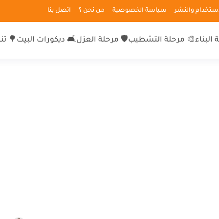
لاستخدام والنشر
سياسة الخصوصية
من نحن ؟
اتصل بنا
 البناء
🎨 مرحلة التشطيب
🛡 مرحلة العزل
🛋 ديكورات البيت
🌳 تن