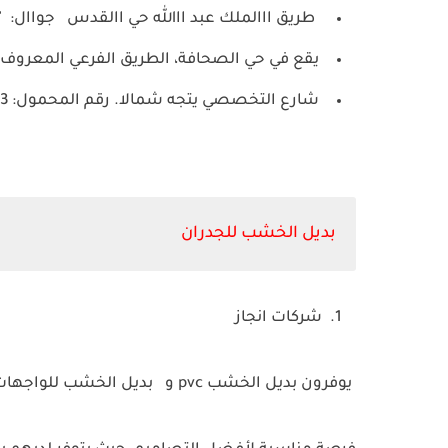
طريق ااالملك عبد ااالله حي االقدس
جواال:
"0500700476 - ر
يقع في حي الصحافة، الطريق الفرعي المعروف ب
شارع التخصصي يتجه شمالا. رقم المحمول: 0500750233 - رقم الهاتف: 0112933393.
بديل الخشب للجدران
شركات انجاز
يوفرون بديل الخشب pvc و
بديل الخشب للواجهات 