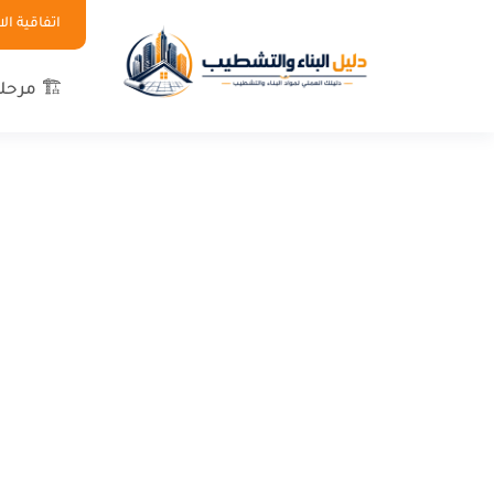
اتفاقية ا
🏗 مرحلة