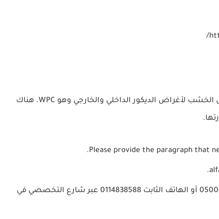
محلات بديل الخشب الرياض معروفة جداً وتوفر بديل الخشب لأغراض الديكور الداخلي والخارجي وهو WPC. هناك
تها.
Please provide the paragraph that n
يمكن الاتصال بنا على الهاتف المحمول 0500700114 أو الهاتف الثابت 0114838588 عبر شارع التخصصي في