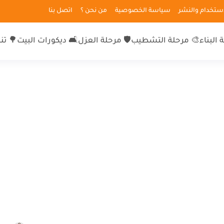
لاستخدام والنشر
سياسة الخصوصية
من نحن ؟
اتصل بنا
 البناء
🎨 مرحلة التشطيب
🛡 مرحلة العزل
🛋 ديكورات البيت
🌳 تن