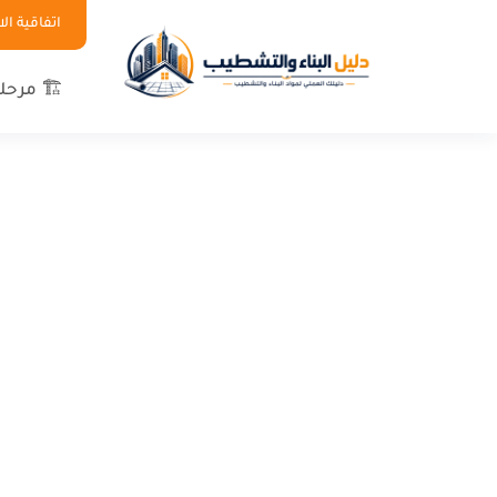
اتفاقية ا
🏗 مرحلة