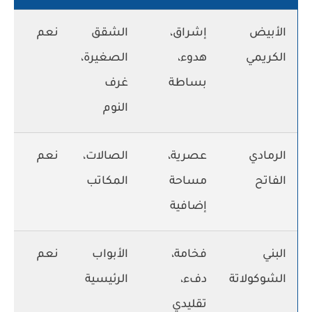
الأبيض
إشراق،
الشقق
نعم
الكريمي
هدوء،
الصغيرة،
بساطة
غرف
النوم
الرمادي
عصرية،
الصالات،
نعم
الفاتح
مساحة
المكاتب
إضافية
البني
فخامة،
الأبواب
نعم
الشوكولاتة
دفء،
الرئيسية
تقليدي