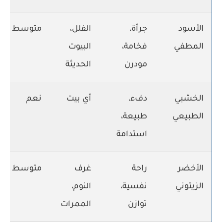
الأسود
جرأة،
الفلل،
متوسط
المطفي
فخامة،
البيوت
مودرن
الحديثة
الخشبي
دفء،
أي بيت
نعم
الطبيعي
طبيعة،
استدامة
الأخضر
راحة
غرف
متوسط
الزيتوني
نفسية،
النوم،
توازن
الممرات