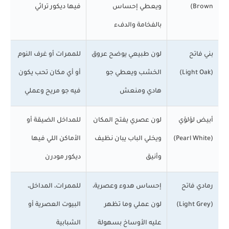
Brown)
ويعطي إحساس
فيها ديكور تراثي
بالفخامة والدفء
بني فاتح
لون طبيعي يوضح عروق
للممرات أو غرف النوم
(Light Oak)
الخشب ويعطي جو
أو أي مكان تحب يكون
هادي ومنعش
فيه جو مريح وعملي
أبيض لؤلؤي
لون عصري يفتح المكان
للمداخل الضيقة أو
(Pearl White)
ويخلي الباب يبان نظيف
الأماكن اللي فيها
وأنيق
ديكور مودرن
رمادي فاتح
إحساس هدوء وعصرية،
للممرات، المداخل،
(Light Grey)
لون عملي وما تظهر
البيوت العصرية أو
عليه الأوساخ بسهولة
الشبابية