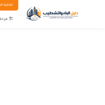
اتفاقية ا
🏗 مرحلة