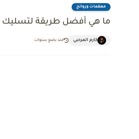
معقمات وروائح
ما هي أفضل طريقة لتسليك المج
كارم المرحبي
منذ بضع سنوات