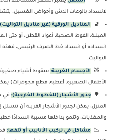
🧑‍🦰
الشعر:
يعتبر الشعر المتساقط أثناء 
لانسداد بالوعات الدش وأحواض الغسيل. يتشابك
🚽
المناديل الورقية (غير مناديل التوالي
المبللة، الفوط الصحية، أعواد القطن، أو حتى الم
انسداده أو انسداد خط الصرف الرئيسي، فهذه ا
التواليت.
🧸
الأجسام الغريبة:
سقوط أشياء صغيرة عن
الأطفال الصغيرة، أغطية، قطع مجوهرات) يمكن أ
🌳
جذور الأشجار (للخطوط الخارجية):
في خ
المنزل، يمكن لجذور الأشجار القريبة أن تتسلل إ
والمغذيات، وتنمو بداخلها مسببة انسدادًا خطيرًا 
📉
مشاكل في تركيب الأنابيب أو تلفها:
قد 