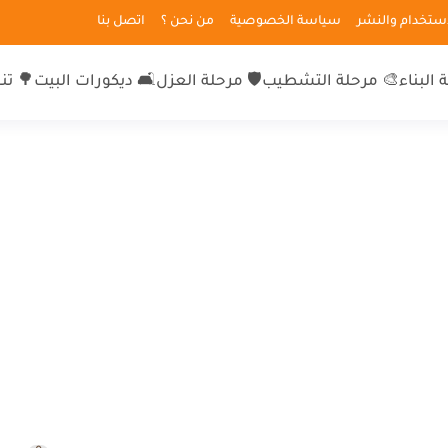
لاستخدام والنشر
سياسة الخصوصية
من نحن ؟
اتصل بنا
 البناء
🎨 مرحلة التشطيب
🛡 مرحلة العزل
🛋 ديكورات البيت
🌳 تن