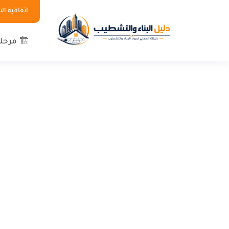
اتفاقية ا
🏗 مرحلة