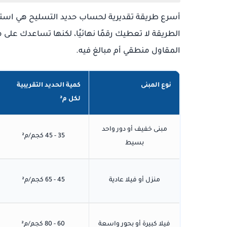
أسرع طريقة تقديرية لحساب حديد التسليح هي استخ
المقاول منطقي أم مبالغ فيه.
نوع المبنى
كمية الحديد التقريبية
لكل م²
مبنى خفيف أو دور واحد
35 - 45 كجم/م²
بسيط
منزل أو فيلا عادية
45 - 65 كجم/م²
فيلا كبيرة أو بحور واسعة
60 - 80 كجم/م²