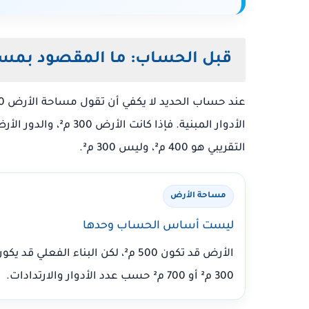
قبل الحساب: ما المقصود بمساح
عند حساب الحديد لا يكفي أن تقول مساحة الأرض 300 متر. المهم هو
التقريبي هو 400 م²، وليس 300 م².
مساحة الأرض
ليست أساس الحساب وحدها
الأرض قد تكون 500 م²، لكن البناء الفعلي قد يك
300 م² أو 700 م² حسب عدد الأدوار والارتدادات.