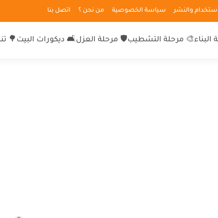
لاستخدام والنشر
سياسة الخصوصية
من نحن ؟
اتصل بنا
 البناء
🎨 مرحلة التشطيب
🛡 مرحلة العزل
🛋 ديكورات البيت
🌳 تن