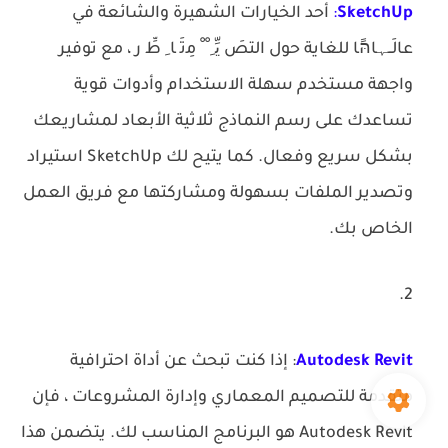
SketchUp
:
أحد الخيارات الشهيرة والشائعة في
عالَــﮩﺎהּًﺎ للغاية حول التصَ ﯾِّ‍ ِ ْ ْ ﻣِﺗَ‍ ﺎ ِ طِّ ر ، مع توفير
واجهة مستخدم سهلة الاستخدام وأدوات قوية
تساعدك على رسم النماذج ثلاثية الأبعاد لمشاريعك
بشكل سريع وفعال. كما يتيح لك SketchUp استيراد
وتصدير الملفات بسهولة ومشاركتها مع فريق العمل
الخاص بك.
Autodesk Revit
: إذا كنت تبحث عن أداة احترافية
متقدمة للتصميم المعماري وإدارة المشروعات ، فإن
Autodesk Revit هو البرنامج المناسب لك. يتضمن هذا