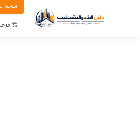
اتفاقية ا
🏗 مرحلة