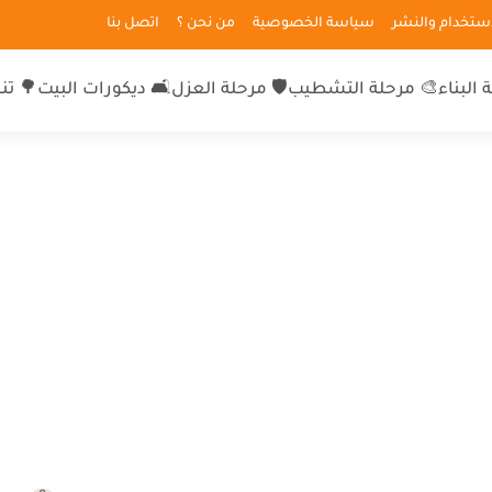
لاستخدام والنشر
سياسة الخصوصية
من نحن ؟
اتصل بنا
 البناء
🎨 مرحلة التشطيب
🛡 مرحلة العزل
🛋 ديكورات البيت
🌳 تن