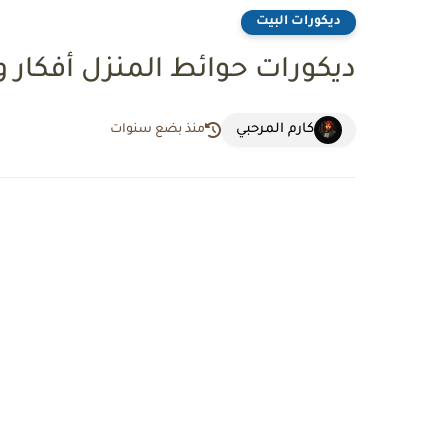
ديكورات البيت
ديكورات حوائط المنزل أفكار و تص
كارم المرحبي
منذ بضع سنوات