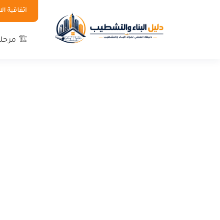
اتفاقية ا
🏗 مرحلة