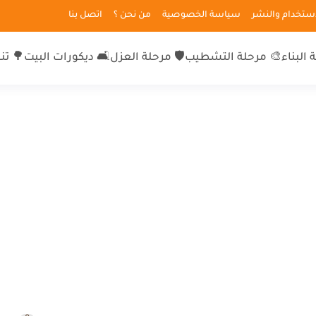
لاستخدام والنشر
سياسة الخصوصية
من نحن ؟
اتصل بنا
 البناء
🎨 مرحلة التشطيب
🛡 مرحلة العزل
🛋 ديكورات البيت
🌳 تن