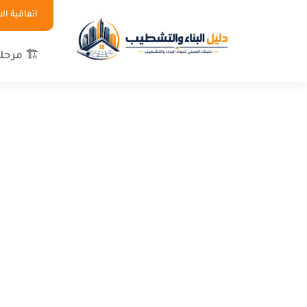
اتفاقية ا
🏗 مرحلة