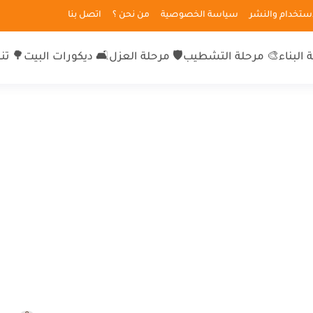
لاستخدام والنشر
سياسة الخصوصية
من نحن ؟
اتصل بنا
 البناء
🎨 مرحلة التشطيب
🛡 مرحلة العزل
🛋 ديكورات البيت
🌳 تن