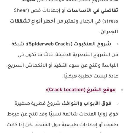
هذه الشروخ تعتبر علامة قوية جدًا على
هبوط
تفاضلي في الأساسات
أو إجهادات قص (Shear
stress) في الجدار، وتعتبر من
أخطر أنواع تشققات
الجدران
.
شروخ العنكبوت (Spiderweb Cracks):
شبكة
من الشروخ الشعرية الدقيقة، غالبًا ما تكون في
اللياسة وتنتج عن سوء التنفيذ أو الانكماش السريع.
عادة ليست خطيرة هيكليًا.
موقع الشرخ (Crack Location):
فوق الأبواب والنوافذ:
شروخ قطرية صغيرة
فوق زوايا الفتحات شائعة نسبيًا وقد تنتج عن هبوط
طفيف أو إجهادات طبيعية حول الفتحة. لكن إذا كانت