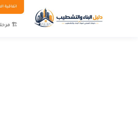
اتفاقية ا
🏗 مرحلة