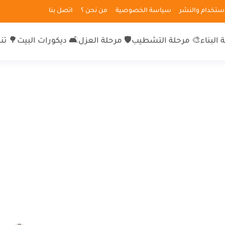
لاستخدام والنشر
سياسة الخصوصية
من نحن ؟
اتصل بنا
 البناء
🎨 مرحلة التشطيب
🛡 مرحلة العزل
🛋 ديكورات البيت
🌳 تن