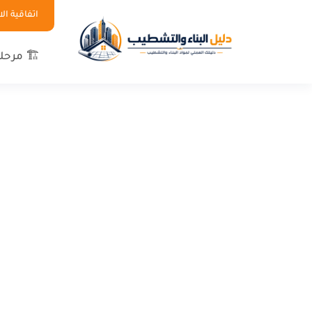
اتفاقية ا
🏗 مرحلة