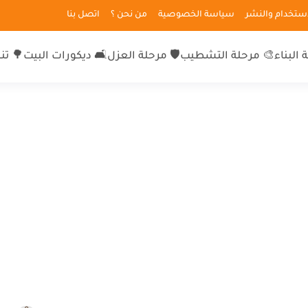
لاستخدام والنشر
سياسة الخصوصية
من نحن ؟
اتصل بنا
 البناء
🎨 مرحلة التشطيب
🛡 مرحلة العزل
🛋 ديكورات البيت
🌳 تن