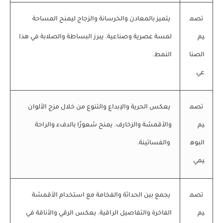
تصم
يتميز بالمعادن والخرسانة والزجاج ليمنح المساحة
يم
لمسة عصرية وصناعية. يبرز البساطة والصلابة في هذا
الصنا
النمط.
عي
تصم
يعكس الحرية والإبداع والتنوع من خلال مزج الألوان
يم
والأقمشة والزخارف. يمنح شعورًا بالدفء والراحة
البوه
والفساتينة.
يمي
تصم
يجمع بين الحداثة والفخامة مع استخدام الأقمشة
يم
الفاخرة والتفاصيل الراقية. يعكس الرقي والأناقة في