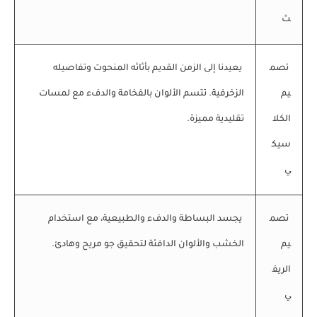
ث
تصم
يعيدنا إلى الزمن القديم بأثاثه المنحوت وتفاصيله
يم
الزخرفية. تتسم الألوان بالفخامة والدفء مع لمسات
الكلا
تقليدية مميزة.
سيك
ي
تصم
يجسد البساطة والدفء والطبيعية، مع استخدام
يم
الخشب والألوان الدافئة لتحقيق جو مريح وهادئ.
الريف
ي