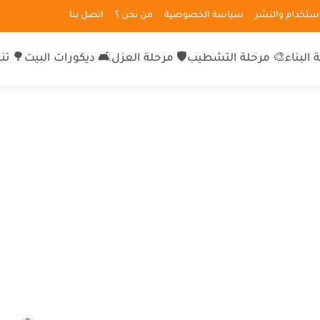
لاستخدام والنشر
سياسة الخصوصية
من نحن ؟
اتصل بنا
 البناء
🎨 مرحلة التشطيب
🛡 مرحلة العزل
🛋 ديكورات البيت
🌳 تن