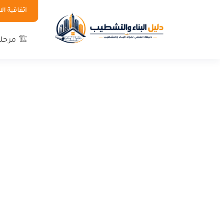
اتفاقية ا
🏗 مرحلة