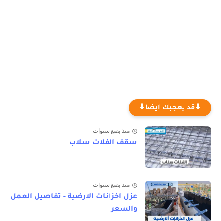
⬇قد يعجبك ايضا⬇
منذ بضع سنوات
سقف الفلات سلاب
منذ بضع سنوات
عزل اخزانات الارضية - تفاصيل العمل
والسعر